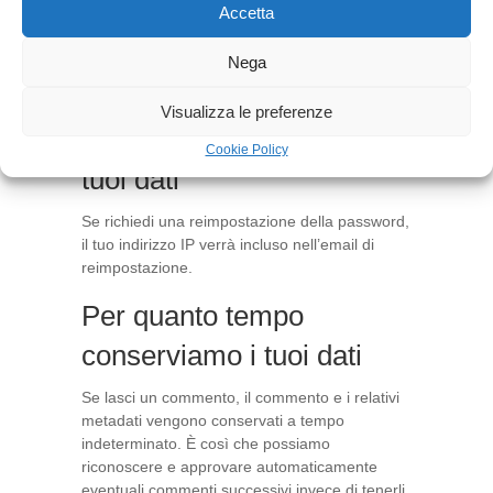
Accetta
di terze parti e monitorare l’interazione con
essi, incluso il tracciamento della tua
Nega
interazione con il contenuto incorporato se hai
un account e sei connesso a quei siti web.
Visualizza le preferenze
Con chi condividiamo i
Cookie Policy
tuoi dati
Se richiedi una reimpostazione della password,
il tuo indirizzo IP verrà incluso nell’email di
reimpostazione.
Per quanto tempo
conserviamo i tuoi dati
Se lasci un commento, il commento e i relativi
metadati vengono conservati a tempo
indeterminato. È così che possiamo
riconoscere e approvare automaticamente
eventuali commenti successivi invece di tenerli