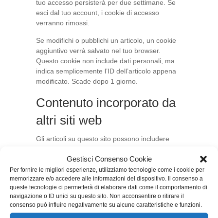
tuo accesso persisterà per due settimane. Se
esci dal tuo account, i cookie di accesso
verranno rimossi.
Se modifichi o pubblichi un articolo, un cookie
aggiuntivo verrà salvato nel tuo browser.
Questo cookie non include dati personali, ma
indica semplicemente l’ID dell’articolo appena
modificato. Scade dopo 1 giorno.
Contenuto incorporato da
altri siti web
Gli articoli su questo sito possono includere
contenuti incorporati (ad esempio video,
Gestisci Consenso Cookie
immagini, articoli, ecc.). I contenuti incorporati
da altri siti web si comportano esattamente allo
Per fornire le migliori esperienze, utilizziamo tecnologie come i cookie per
memorizzare e/o accedere alle informazioni del dispositivo. Il consenso a
stesso modo come se il visitatore avesse
queste tecnologie ci permetterà di elaborare dati come il comportamento di
visitato l’altro sito web.
navigazione o ID unici su questo sito. Non acconsentire o ritirare il
consenso può influire negativamente su alcune caratteristiche e funzioni.
Questi siti web possono raccogliere dati su di
te, usare cookie, integrare ulteriori tracciamenti