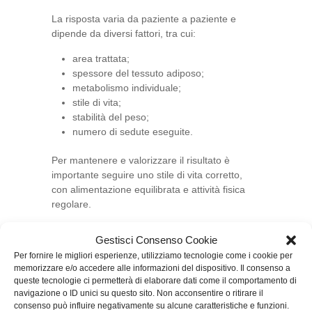
La risposta varia da paziente a paziente e
dipende da diversi fattori, tra cui:
area trattata;
spessore del tessuto adiposo;
metabolismo individuale;
stile di vita;
stabilità del peso;
numero di sedute eseguite.
Per mantenere e valorizzare il risultato è
importante seguire uno stile di vita corretto,
con alimentazione equilibrata e attività fisica
regolare.
Quante sedute di
Gestisci Consenso Cookie
criolipolisi servono
Per fornire le migliori esperienze, utilizziamo tecnologie come i cookie per
memorizzare e/o accedere alle informazioni del dispositivo. Il consenso a
queste tecnologie ci permetterà di elaborare dati come il comportamento di
Il numero di sedute necessarie dipende
navigazione o ID unici su questo sito. Non acconsentire o ritirare il
dall’area da trattare, dall’entità dell’adiposità
consenso può influire negativamente su alcune caratteristiche e funzioni.