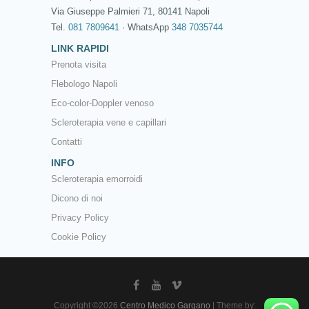
Via Giuseppe Palmieri 71, 80141 Napoli
Tel.
081 7809641
· WhatsApp
348 7035744
LINK RAPIDI
Prenota visita
Flebologo Napoli
Eco-color-Doppler venoso
Scleroterapia vene e capillari
Contatti
INFO
Scleroterapia emorroidi
Dicono di noi
Privacy Policy
Cookie Policy
Copyright ©2026
Centro Medico Gargano
| Theme by: