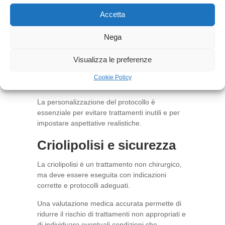
localizzata e dall’obiettivo concordato durante
la valutazione medica.
Accetta
In alcuni casi può essere sufficiente una
Nega
singola seduta su una determinata area. In altri
casi può essere indicato programmare più
Visualizza le preferenze
sedute o associare la criolipolisi ad altri
trattamenti di medicina estetica, sempre in
Cookie Policy
base al quadro clinico del paziente.
La personalizzazione del protocollo è
essenziale per evitare trattamenti inutili e per
impostare aspettative realistiche.
Criolipolisi e sicurezza
La criolipolisi è un trattamento non chirurgico,
ma deve essere eseguita con indicazioni
corrette e protocolli adeguati.
Una valutazione medica accurata permette di
ridurre il rischio di trattamenti non appropriati e
di individuare eventuali condizioni che