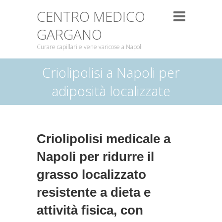
CENTRO MEDICO
GARGANO
Curare capillari e vene varicose a Napoli
Criolipolisi a Napoli per
adiposità localizzate
Criolipolisi medicale a
Napoli per ridurre il
grasso localizzato
resistente a dieta e
attività fisica, con