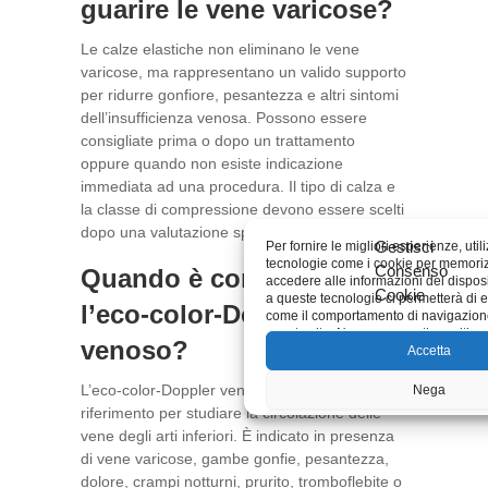
guarire le vene varicose?
Le calze elastiche non eliminano le vene
varicose, ma rappresentano un valido supporto
per ridurre gonfiore, pesantezza e altri sintomi
dell’insufficienza venosa. Possono essere
consigliate prima o dopo un trattamento
oppure quando non esiste indicazione
immediata ad una procedura. Il tipo di calza e
la classe di compressione devono essere scelti
dopo una valutazione specialistica.
Gestisci
Per fornire le migliori esperienze, uti
tecnologie come i cookie per memori
Consenso
Quando è consigliato
accedere alle informazioni del disposi
Cookie
a queste tecnologie ci permetterà di e
l’eco-color-Doppler
come il comportamento di navigazione
questo sito. Non acconsentire o ritira
venoso?
influire negativamente su alcune carat
Accetta
funzioni.
L’eco-color-Doppler venoso è l’esame di
Nega
riferimento per studiare la circolazione delle
Visualizza le prefere
vene degli arti inferiori. È indicato in presenza
di vene varicose, gambe gonfie, pesantezza,
Cookie Policy
dolore, crampi notturni, prurito, tromboflebite o