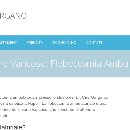
ARGANO
ATTAMENTI
PRENOTA
DICONO DI NOI
CONTATTI
e Varicose: Flebectomia Ambula
ectomia ambulatoriale presso lo studio del Dr. Ciro Gargano,
dicina estetica a Napoli. La flebectomia ambulatoriale è una
amento delle vene varicose, che consente di ottenere
otti.
atoriale?