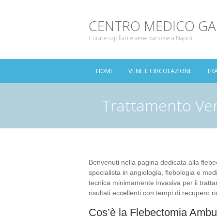
CENTRO MEDICO G
Curare capillari e vene varicose a Napoli
HOME
VENE E CIRCOLAZIONE
TR
Trattamento Ven
Benvenuti nella pagina dedicata alla fleb
specialista in angiologia, flebologia e me
tecnica minimamente invasiva per il tratt
risultati eccellenti con tempi di recupero rid
Cos’è la Flebectomia Ambul