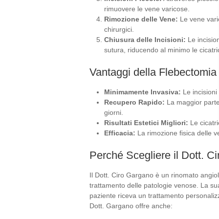
rimuovere le vene varicose.
Rimozione delle Vene:
Le vene varic
chirurgici.
Chiusura delle Incisioni:
Le incisio
sutura, riducendo al minimo le cicatric
Vantaggi della Flebectomia
Minimamente Invasiva:
Le incisioni 
Recupero Rapido:
La maggior parte 
giorni.
Risultati Estetici Migliori:
Le cicatri
Efficacia:
La rimozione fisica delle v
Perché Scegliere il Dott. C
Il Dott. Ciro Gargano è un rinomato angiol
trattamento delle patologie venose. La s
paziente riceva un trattamento personalizza
Dott. Gargano offre anche: