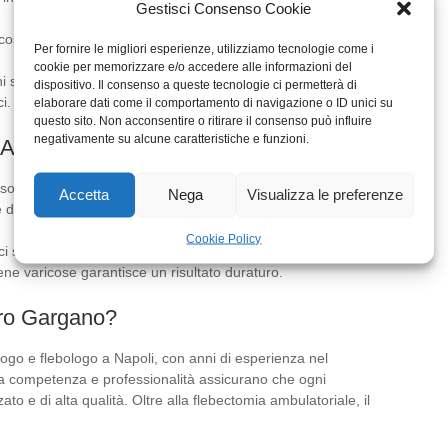
Gestisci Consenso Cookie
ose vengono estratte in sezioni, utilizzando ganci
Per fornire le migliori esperienze, utilizziamo tecnologie come i
cookie per memorizzare e/o accedere alle informazioni del
ni sono così piccole che spesso non necessitano di punti di
dispositivo. Il consenso a queste tecnologie ci permetterà di
i.
elaborare dati come il comportamento di navigazione o ID unici su
questo sito. Non acconsentire o ritirare il consenso può influire
negativamente su alcune caratteristiche e funzioni.
 Ambulatoriale
sono piccole e il trauma ai tessuti è ridotto.
Accetta
Nega
Visualizza le preferenze
dei pazienti può tornare alle normali attività entro pochi
Cookie Policy
ci sono minime e i risultati estetici sono eccellenti.
ene varicose garantisce un risultato duraturo.
iro Gargano?
ogo e flebologo a Napoli, con anni di esperienza nel
ua competenza e professionalità assicurano che ogni
to e di alta qualità. Oltre alla flebectomia ambulatoriale, il